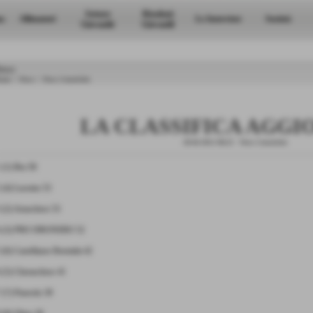
Settore
Risultati
a
Allenatori
Le Interviste
Società
Giovanile
Giovanili
ews
ome
>
News
>
News Generiche
LA CLASSIFICA AGGI
28-04-2012 08:25
-
News Generiche
 (1) Bra 58
 (4) Lucento 53
 (2) Airaschese 53
4 (3) PRO DRONERO 52
 (6) Castellazzo Bormida 42
 (5) Cheraschese 41
 (7) Pinerolo 39