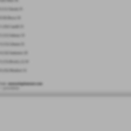
 (8) Olmo 36
 (11) Chisola 35
0 (9) Busca 34
1 (10) Canelli 33
2 (12) Saluzzo 33
3 (13) Libarna 32
4 (14) Santenese 20
5 (15) Rivoli (-2) 19
6 (16) Mirafiori 14
onte:
annuariopiemonte.com
< precedente