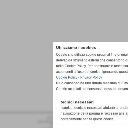
Utilizziamo i cookies
Questo sito utilizza cookie propri al fine di mi
derivati da strumenti esterni che consentono di
nella Cookie Policy. Per continuare è necessa
acconsenti all'uso dei cookie. Ignorando quest
Cookie Policy
-
Privacy Policy
Il tuo consenso ha una durata massima di 6 me
Cookie accettati nel consenso: nessun conse
tecnici necessari
I cookie tecnici e necessari aiutano a rende
navigazione della pagina e l'accesso alle ar
ACD PRO DRONERO
correttamente senza questi cookie.
Via Pasubio 34 - Dronero (Cuneo)
P.I. 02011030042