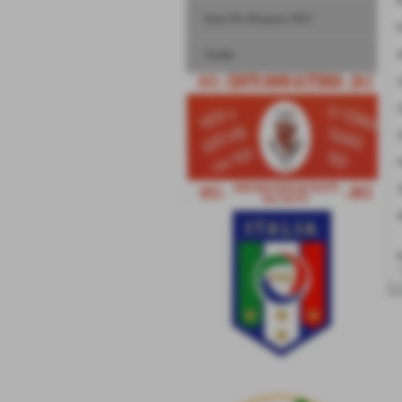
8
Inno Pro Dronero 1913
9
Stadio
1
1
1
1
1
1
1
F
<