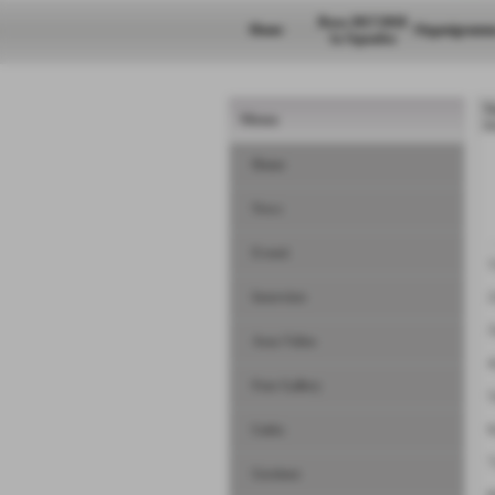
Rosa 2017/2018
Home
Organigramm
1a Squadra
N
Menu
H
Home
News
Eventi
1
Interviste
2
3
Area Video
Foto Gallery
5
Links
6
7
Gestione