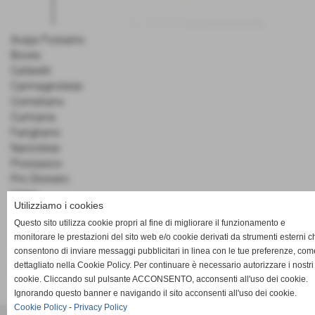
Acaja Fossano
Boves
Cafarelli
Carmagnolese
Corneliano
Cumiana
Farigliano
Narzolese
Piossasco
Pro Dronero
Valeo
Utilizziamo i cookies
Villafranca
Questo sito utilizza cookie propri al fine di migliorare il funzionamento e
Vinovo
monitorare le prestazioni del sito web e/o cookie derivati da strumenti esterni c
Vigone
consentono di inviare messaggi pubblicitari in linea con le tue preferenze, com
dettagliato nella Cookie Policy. Per continuare è necessario autorizzare i nostri
VINCE IL CAMPIONATO LA CARMAGNOLESE
cookie. Cliccando sul pulsante ACCONSENTO, acconsenti all'uso dei cookie.
Ignorando questo banner e navigando il sito acconsenti all'uso dei cookie.
Cookie Policy
-
Privacy Policy