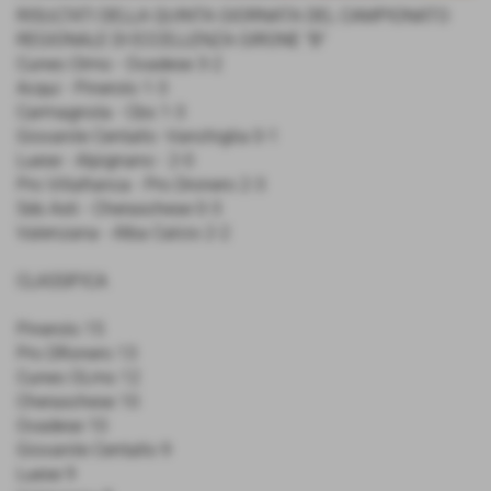
RISULTATI DELLA QUINTA GIORNATA DEL CAMPIONATO
REGIONALE DI ECCELLENZA GIRONE "B"
Cuneo Olmo - Ovadese 3-2
Acqui - Pinerolo 1-3
Carmagnola - Cbs 1-3
Giovanile Centallo -Vanchiglia 0-1
Luese - Alpignano - 2-0
Pro Villafranca - Pro Dronero 2-3
Sds Asti - Cheraschese 0-3
Valenzana - Alba Calcio 2-2
CLASSIFICA
Pinerolo 15
Pro DRonero 13
Cuneo OLmo 12
Cheraschese 10
Ovadese 10
Giovanile Centallo 9
Luese 9