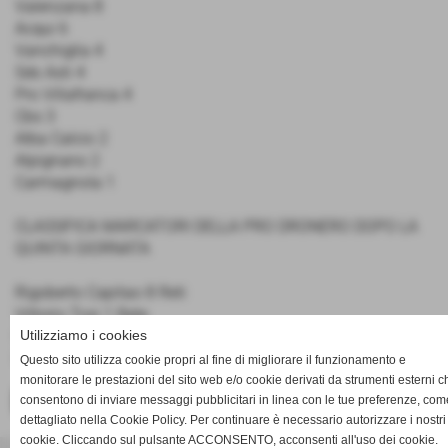
Valenzana 8
Acqui 6
Vanchiglia 4
Sds Asti 4
Pro Villafranca 4
Cbs 3
Alba Calcio 2
Alpignano 2
Carmagnola 1
CLASSIFICA MARCATORI DELLA PRO DRONERO DOPO LA
QUINTA GIORNATA
Rigoberto Capitao 8 Reti
Vittorio Tosi 1 Rete
Fabricio De Peralta 1 Rete
Utilizziamo i cookies
Paride Boniello 1 Rete
Questo sito utilizza cookie propri al fine di migliorare il funzionamento e
monitorare le prestazioni del sito web e/o cookie derivati da strumenti esterni c
consentono di inviare messaggi pubblicitari in linea con le tue preferenze, com
<< PRECEDENTE
SUCCESSIVO >>
dettagliato nella Cookie Policy. Per continuare è necessario autorizzare i nostri
cookie. Cliccando sul pulsante ACCONSENTO, acconsenti all'uso dei cookie.