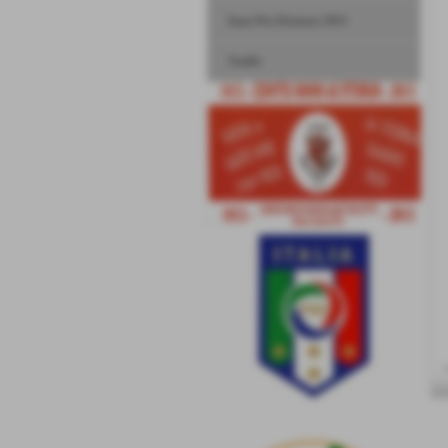
Inno Pro Dronero 1913
Stadio
<