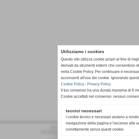
Utilizziamo i cookies
Questo sito utilizza cookie propri al fine di mi
derivati da strumenti esterni che consentono di
nella Cookie Policy. Per continuare è necessa
acconsenti all'uso dei cookie. Ignorando quest
Cookie Policy
-
Privacy Policy
Il tuo consenso ha una durata massima di 6 me
Cookie accettati nel consenso: nessun conse
tecnici necessari
I cookie tecnici e necessari aiutano a rende
navigazione della pagina e l'accesso alle ar
ACD PRO DRONERO
correttamente senza questi cookie.
Via Pasubio 34 - Dronero (Cuneo)
P.I. 02011030042