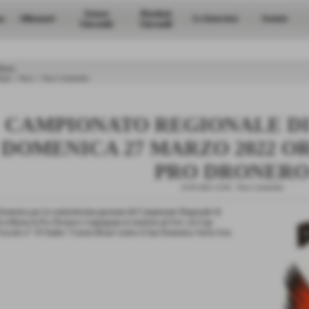
Settore
Risultati
a
Allenatori
Le Interviste
Società
Giovanile
Giovanili
ews
ome
>
News
>
News Generiche
CAMPIONATO REGIONALE D
DOMENICA 27 MARZO 2022 ORE
PRO DRONER
23-03-2022 12:58
-
News Generiche
omenica per la ventisettesima giornata del Campionato Regionale di
ccellenza la Pro Dronero è impegnata in trasferta ad Asti ,via Ugo
oscolo n° 19 Stadio "Censin Bosia"contro il San Domenico Savio Asti.