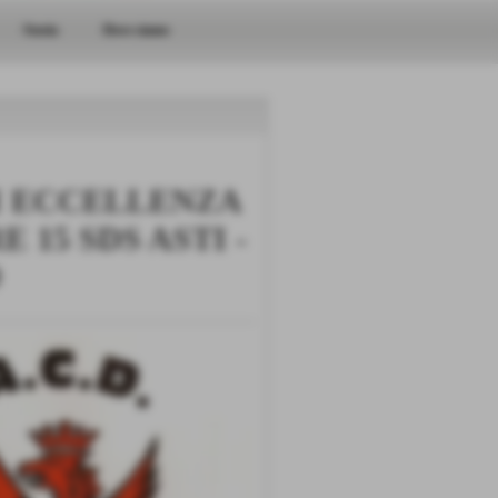
Storia
Dove siamo
I ECCELLENZA
 15 SDS ASTI -
O