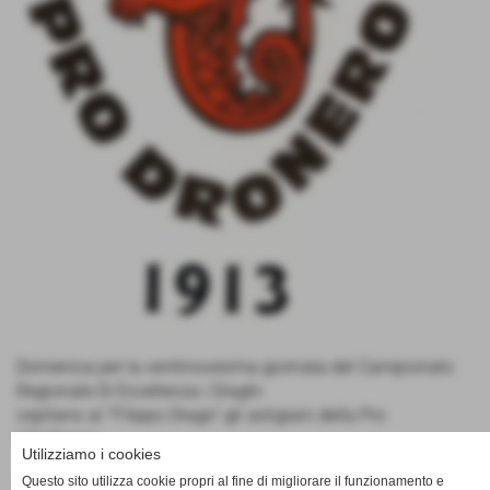
Domenica per la ventinovesima giornata del Campionato
Regionale Di Eccellenza i Draghi
ospitano al "Filippo Drago" gli astigiani della Pro
Villafranca.
Utilizziamo i cookies
Questo sito utilizza cookie propri al fine di migliorare il funzionamento e
TIFOSI DEI DRAGHI ACCORRETE NUMEROSI A SOSTENERE