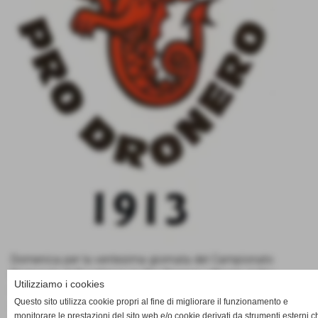
Domenica per la ventesima giornata del Campionato
Regionale di Eccellenza la Pro Dronero affronta il Cbs
Utilizziamo i cookies
Scuola calcio sul Campo sintetico di Verzuolo in Via
Questo sito utilizza cookie propri al fine di migliorare il funzionamento e
Canalassa 30 a causa dell'impraticabilità del "Filippo
monitorare le prestazioni del sito web e/o cookie derivati da strumenti esterni c