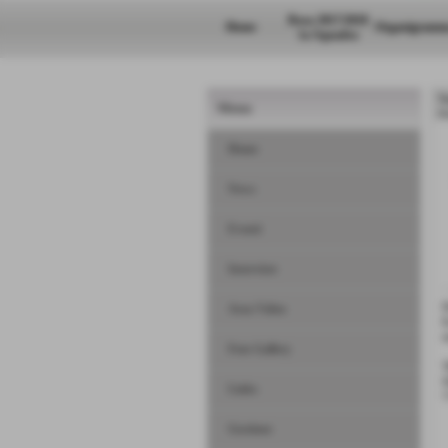
Rosa 2017/2018
Home
Organigramm
1a Squadra
N
Menu
H
Home
News
Eventi
Interviste
D
Area Video
E
r
Foto Gallery
Links
!
Gestione