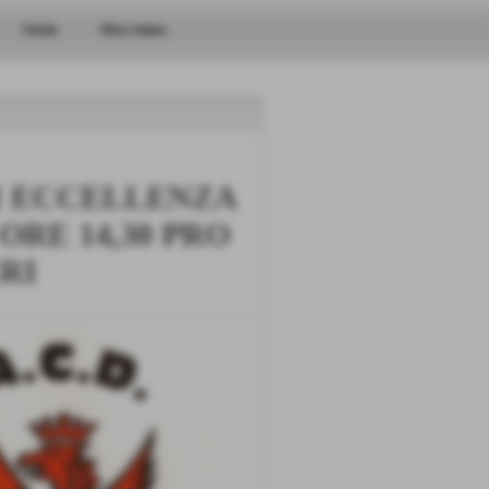
Storia
Dove siamo
I ECCELLENZA
ORE 14,30 PRO
RI