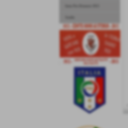
Inno Pro Dronero 1913
Stadio
<