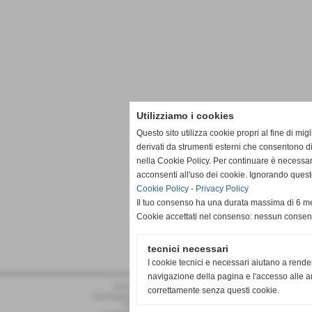
Utilizziamo i cookies
Questo sito utilizza cookie propri al fine di mi
derivati da strumenti esterni che consentono di
nella Cookie Policy. Per continuare è necessa
acconsenti all'uso dei cookie. Ignorando quest
Cookie Policy
-
Privacy Policy
Il tuo consenso ha una durata massima di 6 me
Cookie accettati nel consenso: nessun conse
tecnici necessari
I cookie tecnici e necessari aiutano a rende
navigazione della pagina e l'accesso alle ar
ACD PRO DRONERO
correttamente senza questi cookie.
Via Pasubio 34 - Dronero (Cuneo)
P.I. 02011030042