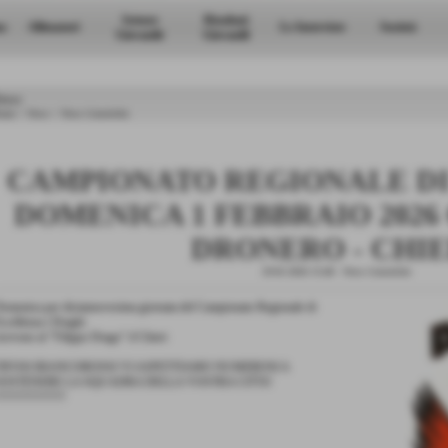
Settore
Risultati
a
Allenatori
Le Interviste
Società
Giovanile
Giovanili
ews
ome
>
News
>
News Generiche
CAMPIONATO REGIONALE D
DOMENICA 1 FEBBRAIO 2026 
DRONERO - CHIE
29-01-2026 15:48
-
News Generiche
omenica per diciannovesima giornata del Campionato Regionale di
ccellenza i Draghi
icevono al "Filippo Drago" il Chieri
TIFOSI BIANCOROSSI VI ASPETTIAMO NUMEROSI A
SOSTENERE LA SQUADRA DELLA VOSTRA CITTA'
!!!!!!!!!!!!!!!!!