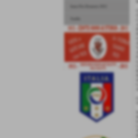
R
Inno Pro Dronero 1913
C
Stadio
C
A
R
P
G
A
V
A
P
L
C
B
M
S
C
A
N
M
F
C
T
M