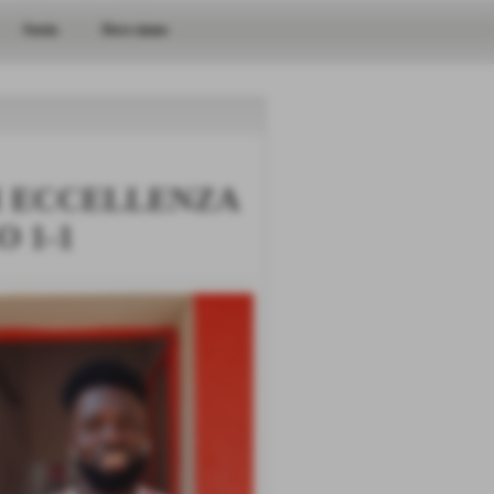
Storia
Dove siamo
I ECCELLENZA
 1-1