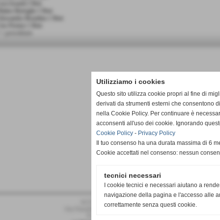
uca Isoardi 2 Reti
atteo Bertoglio 1 Rete
lessandro Brondino 1 Rete
iro Pernice 1 Rete
< precedente
Utilizziamo i cookies
Questo sito utilizza cookie propri al fine di mi
derivati da strumenti esterni che consentono di
nella Cookie Policy. Per continuare è necessa
acconsenti all'uso dei cookie. Ignorando quest
Cookie Policy
-
Privacy Policy
Il tuo consenso ha una durata massima di 6 me
Cookie accettati nel consenso: nessun conse
tecnici necessari
I cookie tecnici e necessari aiutano a rende
navigazione della pagina e l'accesso alle ar
ACD PRO DRONERO
correttamente senza questi cookie.
Via Pasubio 34 - Dronero (Cuneo)
P.I. 02011030042