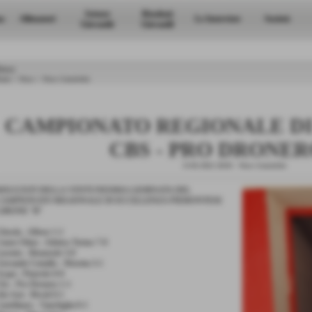
Settore
Risultati
a
Allenatori
Le Interviste
Società
Giovanile
Giovanili
ews
ome
>
News
>
News Generiche
CAMPIONATO REGIONALE D
CBS - PRO DRONERO
13-02-2022 20:03
-
News Generiche
RISULTATI DELLA VENTUNESIMA GIORNATA DEL
CAMPIONATO REGIONALE DI ECCELLENZA PIEMONTESE
GIRONE "B"
hisola - Albese 1-1
uneo Olmo - Atletico Torino 7-0
ucento - Benarzole 3-0
iovanile Centallo - Moretta 3-1
cqui - Pinerolo 0-0
bs - Pro Dronero 1-1
ds Asti - Rivoli 0-1
astellazzo - Vanchiglia 0-1