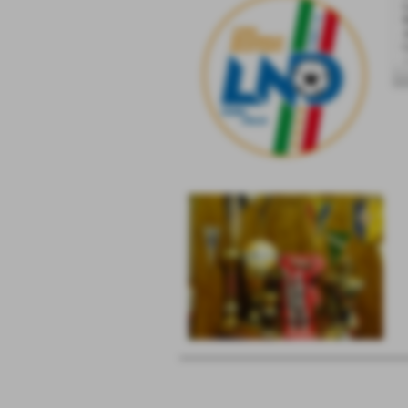
L
M
A
C
<