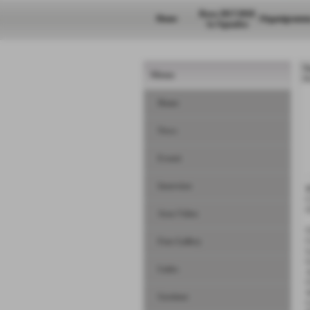
Rosa 2017/2018
Home
Organigramm
1a Squadra
N
Menu
H
Home
News
Eventi
Interviste
Area Video
C
C
Foto Gallery
L
G
Links
A
C
S
Gestione
C