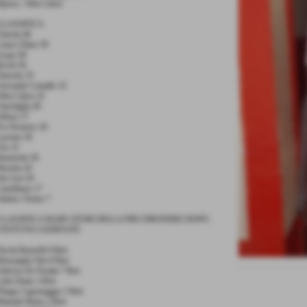
iposa : Alba Calcio
CLASSIFICA
hisola 40
uneo Olmo 39
cqui 38
ivoli 36
inerolo 35
iovanile Centallo 32
lba Calcio 32
anchiglia 28
lbese 27
ro Dronero 26
ucento 26
bs 22
enarzole 20
oretta 18
ds Asti 18
astellazzo 17
tletico Torino 7
CLASSIFICA MARCATORI DELLA PRO DRONERO DOPO
VENTUNO GIORNATE
icola Rastrelli 9 Reti
oustapha War 8 Reti
abricio De Peralta 7 Reti
arlo Dutto 3 Reti
hiago Capomaggio 3 Reti
anuele Brino 2 Reti