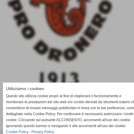
Utilizziamo i cookies
Questo sito utilizza cookie propri al fine di migliorare il funzionamento e
Sabato per i ragazzi della Juniores trasferta a Roata
monitorare le prestazioni del sito web e/o cookie derivati da strumenti esterni c
Chiusani contro l'Mg Centallo.
consentono di inviare messaggi pubblicitari in linea con le tue preferenze, com
dettagliato nella Cookie Policy. Per continuare è necessario autorizzare i nostri
<< PRECEDENTE
SUCCESSIVO >>
cookie. Cliccando sul pulsante ACCONSENTO, acconsenti all'uso dei cookie.
Ignorando questo banner e navigando il sito acconsenti all'uso dei cookie.
Cookie Policy
-
Privacy Policy