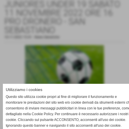
JUNIORES UNDER 19 SABATO
11 NOVEMBRE 2022 ORE 16
PRO DRONERO - SAN
SEBASTIANO
10-11-2022 15:41
-
News Generiche
Utilizziamo i cookies
Questo sito utilizza cookie propri al fine di migliorare il funzionamento e
monitorare le prestazioni del sito web e/o cookie derivati da strumenti esterni c
Sabato alle ore 16 la Juniores della Pro Dronero per l'ottava
consentono di inviare messaggi pubblicitari in linea con le tue preferenze, com
giornata del girone di andata gioca al "Filippo Drago"
dettagliato nella Cookie Policy. Per continuare è necessario autorizzare i nostri
contro il San Sebastiano.
cookie. Cliccando sul pulsante ACCONSENTO, acconsenti all'uso dei cookie.
Ignorando questo banner e navigando il sito acconsenti all'uso dei cookie.