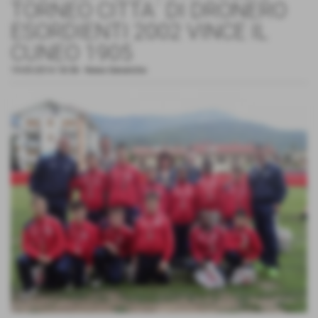
TORNEO CITTA´ DI DRONERO
ESORDIENTI 2002 VINCE IL
CUNEO 1905
19-05-2014 18:58
-
News Generiche