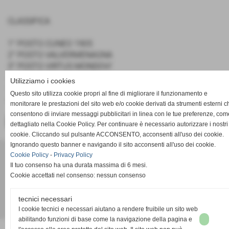
CLASSIFICA
1° POSTO CUNEO 1905
2° POSTO VALVERMENAGNA
3° POSTO VIRTUS MONDOVI´
4° POSTO PRO DRONERO
Utilizziamo i cookies
5° POSTO GEM CHIMICA
Questo sito utilizza cookie propri al fine di migliorare il funzionamento e
6° POSTO BRA
monitorare le prestazioni del sito web e/o cookie derivati da strumenti esterni c
consentono di inviare messaggi pubblicitari in linea con le tue preferenze, com
<< PRECEDENTE
SUCCESSIVO >>
dettagliato nella Cookie Policy. Per continuare è necessario autorizzare i nostri
cookie. Cliccando sul pulsante ACCONSENTO, acconsenti all'uso dei cookie.
Ignorando questo banner e navigando il sito acconsenti all'uso dei cookie.
ACD PRO DRONERO
Cookie Policy
-
Privacy Policy
Via Pasubio 34 - Dronero (Cuneo)
Il tuo consenso ha una durata massima di 6 mesi.
P.I. 02011030042
Cookie accettati nel consenso: nessun consenso
acdprodronero@gmail.com
tecnici necessari
I cookie tecnici e necessari aiutano a rendere fruibile un sito web
Realizzazione siti web www.sitoper.it
abilitando funzioni di base come la navigazione della pagina e