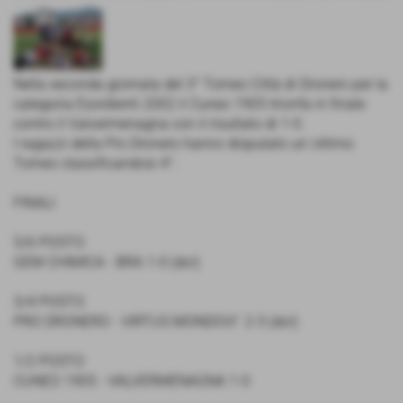
Nella seconda giornata del 3° Torneo Città di Dronero per la
categoria Esordienti 2002 il Cuneo 1905 trionfa in finale
contro il Valvermenagna con il risultato di 1-0.
I ragazzi della Pro Dronero hanno disputato un´ottimo
Torneo classificandosi 4°.
FINALI
5/6 POSTO
GEM CHIMICA - BRA 1-0 (dcr)
3/4 POSTO
PRO DRONERO - VIRTUS MONDOVI´ 2-3 (dcr)
1/2 POSTO
CUNEO 1905 - VALVERMENAGNA 1-0