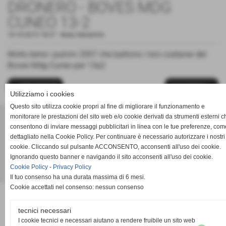
DRONERO - BOVES MDG
CUNEO 13-2
10-10-2015 18:57
-
News Generiche
Molto bene i pulcini 2007 che battono i loro coetanei del
Boves Mdg Cuneo per 13a2
<< PRECEDENTE
SUCCESSIVO >>
Utilizziamo i cookies
Questo sito utilizza cookie propri al fine di migliorare il funzionamento e
ACD PRO DRONERO
monitorare le prestazioni del sito web e/o cookie derivati da strumenti esterni c
consentono di inviare messaggi pubblicitari in linea con le tue preferenze, com
Via Pasubio 34 - Dronero (Cuneo)
dettagliato nella Cookie Policy. Per continuare è necessario autorizzare i nostri
P.I. 02011030042
cookie. Cliccando sul pulsante ACCONSENTO, acconsenti all'uso dei cookie.
acdprodronero@gmail.com
Ignorando questo banner e navigando il sito acconsenti all'uso dei cookie.
Cookie Policy
-
Privacy Policy
Realizzazione siti web www.sitoper.it
Il tuo consenso ha una durata massima di 6 mesi.
Cookie accettati nel consenso: nessun consenso
tecnici necessari
I cookie tecnici e necessari aiutano a rendere fruibile un sito web