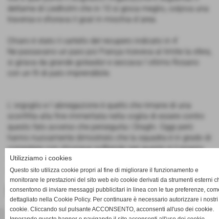
dettame di Liedholm che in 10 si gioca meglio, colpiva una
traversa e sfiorava il goal in mischia d´area.
Chiaro è stato il cartello del recupero indicato in 4´
Ne passavano un paio poi França riceveva al limite la sfera,
si girava da grande goleador e seccava l´ottimo Rosano
con un fil di palo imprendibile.
L´orgoglio e l´abnegazione è quello che rimane di una
sconfitta alla fine immeritata nella voglia di essere contro
questo fato avverso che perseguita i Draghi. Oggi però
hanno nuovamente dimostrato che la squadra è in grado di
competere con chiunque soffrendo per quanto è il proprio
Utilizziamo i cookies
valore tecnico ma sappiamo che questa è la serie D e
domenica vi è un´altra finale da giocare a Sestri Levante.
Questo sito utilizza cookie propri al fine di migliorare il funzionamento e
monitorare le prestazioni del sito web e/o cookie derivati da strumenti esterni c
consentono di inviare messaggi pubblicitari in linea con le tue preferenze, com
<< PRECEDENTE
SUCCESSIVO >>
dettagliato nella Cookie Policy. Per continuare è necessario autorizzare i nostri
cookie. Cliccando sul pulsante ACCONSENTO, acconsenti all'uso dei cookie.
ACD PRO DRONERO