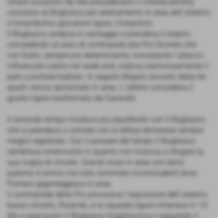
chiare occasioni da rete precedevano il cortese penalty
concesso al Bogliasco per atterramento in area dell´esterno
e funambolico giocatore ligure, Costantino.
Il Bogliasco andava in vantaggio e prendeva il respiro
concedendo un paio di contropiedi alla Pro Dronero che
con Dutto, sempre più determinante, nonostante l´attacco
influenzale subito nel week end, colpiva clamorosamente il
palo a portiere battuto. In seguito Begolo lanciato dalla tre
quarti veniva spintonato in area. L´arbitro concedeva il
giusto rigore trasformato da Garavelli.
Il secondo tempo risultava più equilibrato con il Bogliasco
che si prendeva a cornate con la difesa dronerese sempre
meglio registrata. Con il passare del tempo il Bogliasco
sembrava innervosirsi in quanto non riusciva a sfogare la
sua voglia di vincere. Grandi cross in area con tanto
patema d´animo ma tutto sommato inconcludenti dove
Pomero giganteggiava in area.
Il contropiede della Pro procurava l´espulsione dell´esterno
basso sinistro, Rolando, e la squadra ligure rimaneva in 10.
Ma a quel punto il Bogliasco ringalluzziva e seguendo il