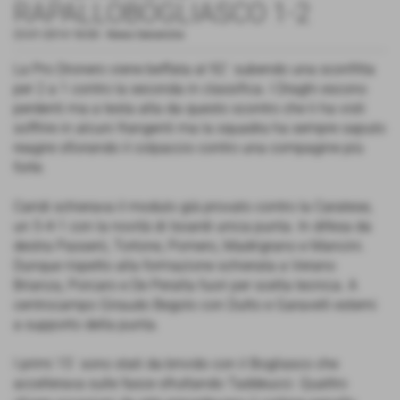
RAPALLOBOGLIASCO 1-2
23-01-2014 18:00
-
News Generiche
La Pro Dronero viene beffata al 92´ subendo una sconfitta
per 2 a 1 contro la seconda in classifica. I Draghi escono
perdenti ma a testa alta da questo scontro che li ha visti
soffrire in alcuni frangenti ma la squadra ha sempre saputo
reagire sfiorando il colpaccio contro una compagine più
forte.
Caridi schierava il modulo già provato contro la Caratese,
un 5-4-1 con la novità di Isoardi unica punta. In difesa da
destra Passerò, Tortone, Pomero, Madrigrano e Mancini.
Dunque rispetto alla formazione schierata a Verano
Brianza, Porcaro e De Peralta fuori per scelta tecnica. A
centrocampo Giraudo Begolo con Dutto e Garavelli esterni
a supporto della punta.
I primi 15´ sono stati da brivido con il Bogliasco che
accellerava sulle fasce sfruttando Taddeucci. Quattro