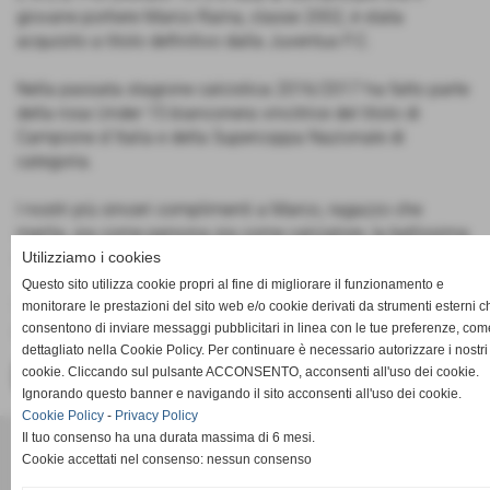
giovane portiere Marco Raina, classe 2002, è stata
acquisito a titolo definitivo dalla Juventus F.C.
Nella passata stagione calcistica 2016/2017 ha fatto parte
della rosa Under 15 bianconera vincitrice del titolo di
Campione d´Italia e della Supercoppa Nazionale di
categoria.
I nostri più sinceri complimenti a Marco, ragazzo che
merita, sia come persona sia come calciatore, la bellissima
esperienza che sta vivendo!!
Utilizziamo i cookies
Questo sito utilizza cookie propri al fine di migliorare il funzionamento e
Un grosso in bocca al lupo ed un caloroso abbraccio da
monitorare le prestazioni del sito web e/o cookie derivati da strumenti esterni c
parte di tutta la Pro Dronero!!
consentono di inviare messaggi pubblicitari in linea con le tue preferenze, com
dettagliato nella Cookie Policy. Per continuare è necessario autorizzare i nostri
cookie. Cliccando sul pulsante ACCONSENTO, acconsenti all'uso dei cookie.
<< PRECEDENTE
SUCCESSIVO >>
Ignorando questo banner e navigando il sito acconsenti all'uso dei cookie.
Cookie Policy
-
Privacy Policy
Il tuo consenso ha una durata massima di 6 mesi.
ACD PRO DRONERO
Cookie accettati nel consenso: nessun consenso
Via Pasubio 34 - Dronero (Cuneo)
P.I. 02011030042