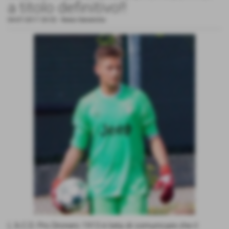
a titolo definitivo!!
04-07-2017 20:52
-
News Generiche
L´A.C.D. Pro Dronero 1913 è lieta di comunicare che il