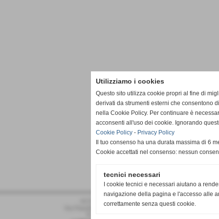
Utilizziamo i cookies
Questo sito utilizza cookie propri al fine di mi
derivati da strumenti esterni che consentono di
nella Cookie Policy. Per continuare è necessa
acconsenti all'uso dei cookie. Ignorando quest
Cookie Policy
-
Privacy Policy
Il tuo consenso ha una durata massima di 6 me
Cookie accettati nel consenso: nessun conse
tecnici necessari
I cookie tecnici e necessari aiutano a rende
navigazione della pagina e l'accesso alle ar
ACD PRO DRONERO
correttamente senza questi cookie.
Via Pasubio 34 - Dronero (Cuneo)
P.I. 02011030042