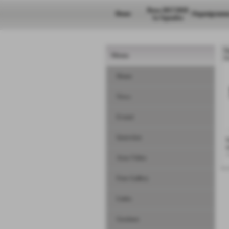
Rosa 2017/2018
Home
Organigramm
1a Squadra
N
Menu
H
Home
News
Eventi
Interviste
I
t
<
Area Video
Foto Gallery
Links
Gestione