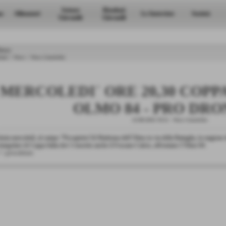
Settore
Risultati
a
Allenatori
Le Interviste
Società
Giovanile
Giovanili
ews
ome
>
News
>
News Generiche
MERCOLEDI´ ORE 20,30 COPPA 
OLMO 84 - PRO DR
22-08-2016 19:12
-
News Generiche
nizia mercoledì, al campo "Piccapietra"di Madonna dell´Olmo in via della Battaglia, la stagione d
riangolare di Coppa Italia dov´è inserito anche il Fossano Calcio, affrontano l´Olmo 84.
< precedente