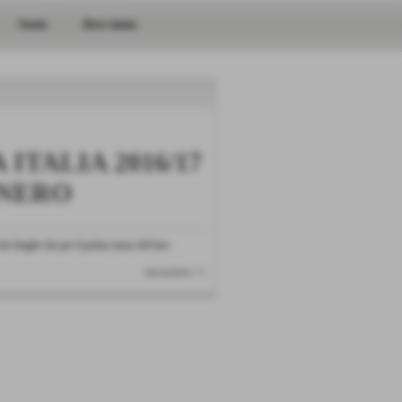
Storia
Dove siamo
ITALIA 2016/17
ONERO
ei draghi che per il primo turno del loro
successivo >>