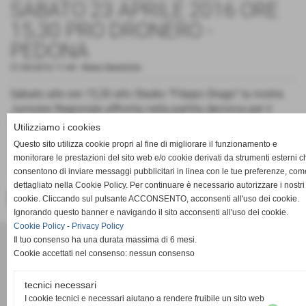
SABATO 23 APRILE 2016 ORE
15,30 PRO DRONERO -
PEDONA
21-04-2016 11:44
-
News Generiche
Sabato alle ore 15,30 allo Stadio "Filippo Drago" la nostra
Juniores Regionale affronta nella partita decisiva per il
passaggio del turno la Pedona di Borgo San Dalmazzo,per
Utilizziamo i cookies
la differenza reti a noi sfavorevole sarà d´obbligo la vittoria.
Questo sito utilizza cookie propri al fine di migliorare il funzionamento e
TIFOSI ACCORRETE NUMEROSI A SOSTENERE I
monitorare le prestazioni del sito web e/o cookie derivati da strumenti esterni c
RAGAZZI!!!!!!!!!!!!!
consentono di inviare messaggi pubblicitari in linea con le tue preferenze, com
dettagliato nella Cookie Policy. Per continuare è necessario autorizzare i nostri
<< PRECEDENTE
SUCCESSIVO >>
cookie. Cliccando sul pulsante ACCONSENTO, acconsenti all'uso dei cookie.
Ignorando questo banner e navigando il sito acconsenti all'uso dei cookie.
Cookie Policy
-
Privacy Policy
ACD PRO DRONERO
Il tuo consenso ha una durata massima di 6 mesi.
Via Pasubio 34 - Dronero (Cuneo)
Cookie accettati nel consenso: nessun consenso
P.I. 02011030042
acdprodronero@gmail.com
tecnici necessari
I cookie tecnici e necessari aiutano a rendere fruibile un sito web