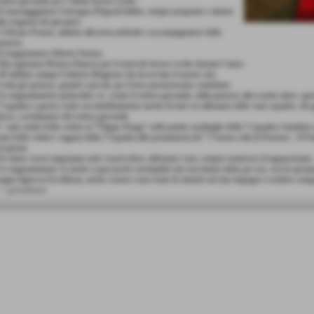
ettore giovanile per l´ottimo lavoro svolto.
l massagggiatore Giuseppe (Pippo)Chillari, sempre preparato e attento
lle esigenze dei giocatori.
 Silvano Perano, addetto alla terna arbitrale e accompagnatore della
uniores.
l magazziniere Alberto Sturaro.
lla segretaria Monica Danova per il notevole lavoro svolto durante l´anno.
ll´addetto stampa Umberto Brignone che ha avviato il nostro sito.
 tutti gli sponsor, grandi e piccoli, per il loro preziosissimo contributo.
n ringraziamento particolare va´ a tutto il settore giovanile, dalla juniores alla scuola calcio..qu
°squadra e questo credo sia indubbiamente merito di tutti voi allenatori delle varie squadre, dei 
ossi, coordinatore del settore giovanile.
´ stato molto bello vedere al "Filippo Drago" nelle partite casalinghe della 1°squadra i bambini c
tato bello vedere i ragazzi della 1°squadra alle premiazioni del "1°torneo città di Dronero - Il Pod
i pulcini.
er finire vorrei ringraziare tutti i nostri tifosi, abbonati e non, sempre numerosi ed appassionati..
n ringraziamento va´anche a quei pochi concittadini che non hanno tifato per noi, con la speranz
agra figura in Eccellenza..anche costoro sono fonte di stimolo nel mio impegno a rendere sempr
< precedente