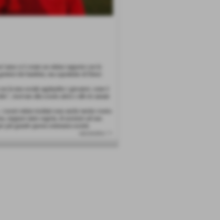
est´anno si è creato un ottimo rapporto con la
genitori dei bambini, ma soprattutto di Ettore
on la tuta sociale applaudire i giocatori, come è
io", riservato alla scuola calcio e alle tre annate
.i nostri ottimi risultati sono anche merito vostro.
a, neppure tanto segreta, di assistere ad una
e più grande questa centenaria società.
successivo >>