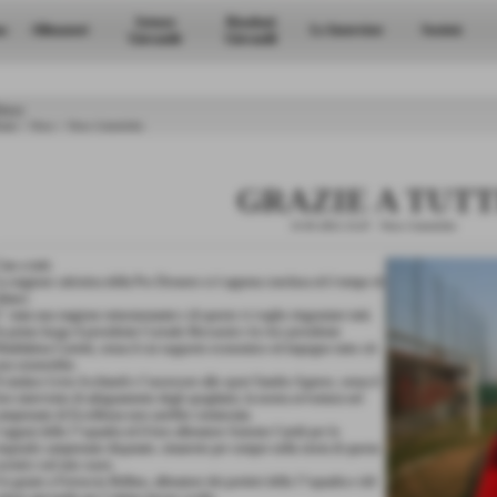
Settore
Risultati
a
Allenatori
Le Interviste
Società
Giovanile
Giovanili
ews
ome
>
News
>
News Generiche
GRAZIE A TUTT
31-05-2012 21:47
-
News Generiche
iao a tutti.
a stagione calcistica della Pro Dronero si è appena conclusa ed è tempo di
ilanci.
´ stata una stagione entusiasmante e di questo vi voglio ringraziare tutti.
n primo luogo il presidente Corrado Beccacini e la vice presidente
addalena Curtetti, senza il cui supporto economico ed impegno tutto ciò
on esisterebbe.
l sindaco Livio Acchiardi e l´assessore allo sport Sandro Agnese, senza il
oro intervento di adeguamento degli spogliatoi, la nostra avventura nel
ampionato di Eccellenza non sarebbe cominciata.
 ragazzi della 1°squadra ed il loro allenatore Antonio Caridi per lo
tupendo campionato disputato..rimarrete per sempre nella storia di questa
ocietà e nel mio cuore.
n grazie a Ferruccio Bellino, allenatore dei portieri della 1°squadra e del