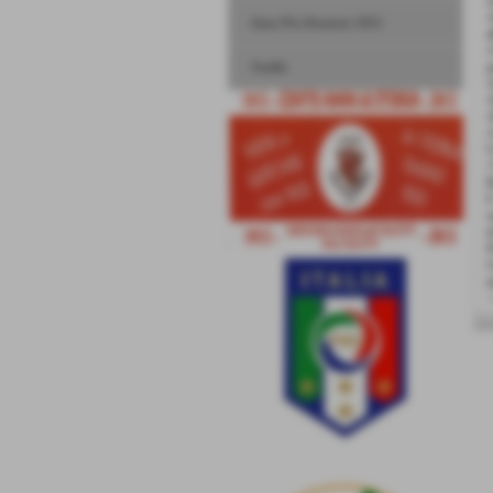
s
A
Inno Pro Dronero 1913
a
A
Stadio
j
A
A
A
A
U
1
R
E
s
d
P
U
m
<