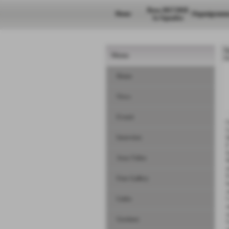
Rosa 2017/2018
Home
Organigramm
1a Squadra
N
Menu
H
Home
News
Eventi
C
L
Interviste
b
E
I
Area Video
M
n
I
Foto Gallery
l
c
Links
I
s
s
Gestione
U