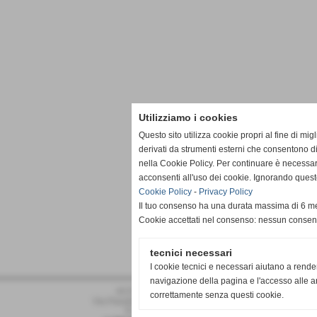
Utilizziamo i cookies
Questo sito utilizza cookie propri al fine di mi
derivati da strumenti esterni che consentono di
nella Cookie Policy. Per continuare è necessa
acconsenti all'uso dei cookie. Ignorando quest
Cookie Policy
-
Privacy Policy
Il tuo consenso ha una durata massima di 6 me
Cookie accettati nel consenso: nessun conse
tecnici necessari
I cookie tecnici e necessari aiutano a rende
navigazione della pagina e l'accesso alle ar
ACD PRO DRONERO
correttamente senza questi cookie.
Via Pasubio 34 - Dronero (Cuneo)
P.I. 02011030042