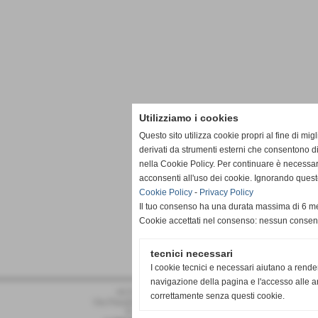
Utilizziamo i cookies
Questo sito utilizza cookie propri al fine di mi
derivati da strumenti esterni che consentono di
nella Cookie Policy. Per continuare è necessa
acconsenti all'uso dei cookie. Ignorando quest
Cookie Policy
-
Privacy Policy
Il tuo consenso ha una durata massima di 6 me
Cookie accettati nel consenso: nessun conse
tecnici necessari
I cookie tecnici e necessari aiutano a rende
navigazione della pagina e l'accesso alle ar
ACD PRO DRONERO
correttamente senza questi cookie.
Via Pasubio 34 - Dronero (Cuneo)
P.I. 02011030042