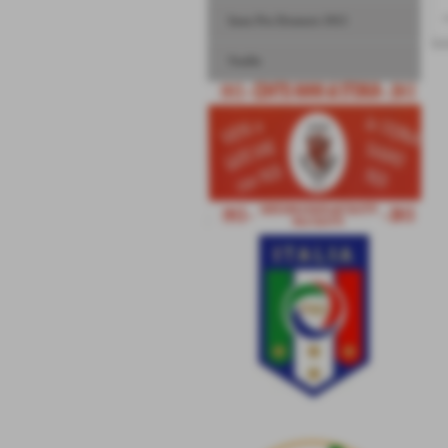
<
Inno Pro Dronero 1913
Stadio