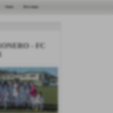
Storia
Dove siamo
RONERO - FC
1