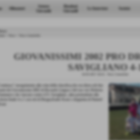
Settore
Risultati
a
Allenatori
Le Interviste
Società
Giovanile
Giovanili
ews
ome
>
News
>
News Generiche
GIOVANISSIMI 2002 PRO D
SAVIGLIANO 4-
26-03-2017 18:14
-
News Generiche
ontinua l´ inseguimento alla vetta della classifica,che ora dista soli due
unti dei Giovanissimi 2002 di Riccardo Lingua e del suo vice Roberto
ammarco che vincono contro il Fc Savigliano ,altra pretendente alla
itoria finale 4 a 1 con reti di Bergia,Kader Kone e doppietta di Hamed
Kone