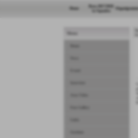
Rosa 2017/2018
Home
Organigramm
1a Squadra
N
Menu
H
Home
News
Eventi
Interviste
C
p
S
Area Video
v
Foto Gallery
Links
Gestione