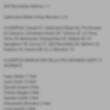
SDS Rocchetta-Settimo 1-1
Valenzana Mado-Virtus Mondovì 2-0
CLASSIFICA: Casale 67, Valenzana Mado 66, Pro Dronero
63, Saluzzo, Corneliano Roero 49, Tortona 47, LG Trino,
Olmo 44, Benarzole, Cheraschese 43, Albese 40, FC
Savigliano 38, Cavour 37, SDS Rocchetta 36, Settimo 32,
Pedona 24, GassinoSR 22, V Mondovì 16
CLASSIFICA MARCATORI DELLA PRO DRONERO DOPO 31
GIORNATE
Fabio Melle 17 Reti
Carlo Dutto 10 Reti
Davide Isoardi 9 Reti
Patrick Maglie 3 Reti
Daniele Galfrè 3 Reti
Alessandro Brondino 2 Reti
Luca Isoardi 2 Reti