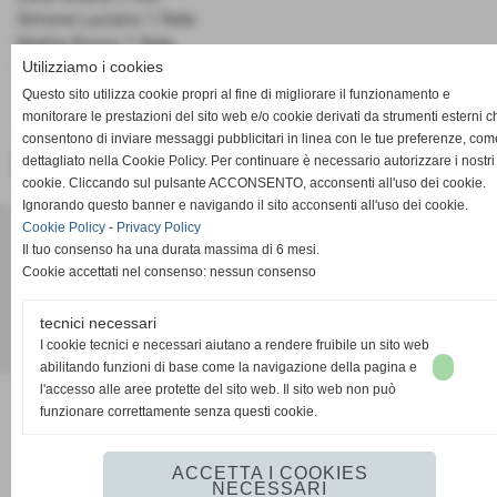
Simone Luciano 1 Rete
Mattia Rosso 1 Rete
Utilizziamo i cookies
Nicolò Franco 1 Rete
AUTORETI A FAVORE 2
Questo sito utilizza cookie propri al fine di migliorare il funzionamento e
Gassino e Trino
monitorare le prestazioni del sito web e/o cookie derivati da strumenti esterni c
consentono di inviare messaggi pubblicitari in linea con le tue preferenze, com
dettagliato nella Cookie Policy. Per continuare è necessario autorizzare i nostri
<< PRECEDENTE
SUCCESSIVO >>
cookie. Cliccando sul pulsante ACCONSENTO, acconsenti all'uso dei cookie.
Ignorando questo banner e navigando il sito acconsenti all'uso dei cookie.
Cookie Policy
-
Privacy Policy
ACD PRO DRONERO
Il tuo consenso ha una durata massima di 6 mesi.
Via Pasubio 34 - Dronero (Cuneo)
Cookie accettati nel consenso: nessun consenso
P.I. 02011030042
acdprodronero@gmail.com
tecnici necessari
I cookie tecnici e necessari aiutano a rendere fruibile un sito web
Realizzazione siti web www.sitoper.it
abilitando funzioni di base come la navigazione della pagina e
l'accesso alle aree protette del sito web. Il sito web non può
funzionare correttamente senza questi cookie.
ACCETTA I COOKIES
NECESSARI