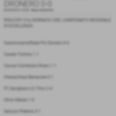
DRONERO 0-0
03-04-2016 19:30
-
News Generiche
RISULTATI 31a GIORNATA CDEL CAMPIONATO REGIONALE
DI ECCELLENZA
Gassinosanraffaele-Pro Dronero 0-0
Casale-Tortona 1-1
Cavour-Corneliano Roero 1-1
Cheraschese-Benarzole 0-1
FC Savigliano-LG Trino 2-4
Olmo-Albese 1-0
Saluzzo-Pedona 3-1