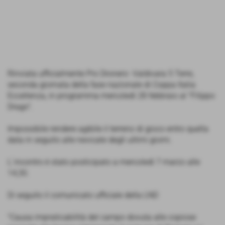
Rinviata ufficialmente Pro Dronero- Valdivara 5 Terre,
seconda giornata della fase nazionale di Coppa Italia
Eccellenza, in programma mercoledì 28 febbraio al "Filippo
Drago".
Impossibile rendere agibile il terreno di gioco entro quella
data in seguito alle nevicate degli ultimi giorni.
L´incontro è stato posticipato a mercoledì 7 marzo alle
14,30.
Di seguito il comunicato ufficiale della LND
"Causa impraticabilità del campo dovuta alle copiose