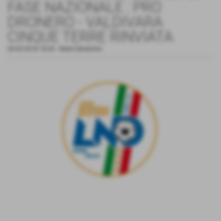
FASE NAZIONALE : PRO
DRONERO - VALDIVARA
CINQUE TERRE RINVIATA
26-02-2018 18:26
-
News Generiche