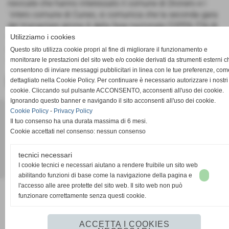
nevicate che hanno interessato il comune di Dronero e l
´intero comune di Cuneo, si comunica che la seconda gara
del triangolare girone A della fase nazionale COPPA ITALIA
DILETTANTI, PRO DRONERO-VALDIVARA 5 TERRE, in
Utilizziamo i cookies
programma mercoledì 28 febbraio, viene posticipata a
Questo sito utilizza cookie propri al fine di migliorare il funzionamento e
mercoledì 07 marzo ore 14.30 stesso campo di gioco."
monitorare le prestazioni del sito web e/o cookie derivati da strumenti esterni c
consentono di inviare messaggi pubblicitari in linea con le tue preferenze, com
dettagliato nella Cookie Policy. Per continuare è necessario autorizzare i nostri
<< PRECEDENTE
SUCCESSIVO >>
cookie. Cliccando sul pulsante ACCONSENTO, acconsenti all'uso dei cookie.
Ignorando questo banner e navigando il sito acconsenti all'uso dei cookie.
ACD PRO DRONERO
Cookie Policy
-
Privacy Policy
Il tuo consenso ha una durata massima di 6 mesi.
Via Pasubio 34 - Dronero (Cuneo)
Cookie accettati nel consenso: nessun consenso
P.I. 02011030042
acdprodronero@gmail.com
tecnici necessari
I cookie tecnici e necessari aiutano a rendere fruibile un sito web
Realizzazione siti web www.sitoper.it
abilitando funzioni di base come la navigazione della pagina e
l'accesso alle aree protette del sito web. Il sito web non può
funzionare correttamente senza questi cookie.
ACCETTA I COOKIES