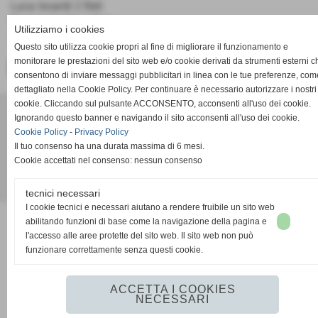
Luca Isoardi 2 Reti
Daniele Galfrè 1 Rete
Utilizziamo i cookies
Alessandro Brondino 1 Rete
Questo sito utilizza cookie propri al fine di migliorare il funzionamento e
monitorare le prestazioni del sito web e/o cookie derivati da strumenti esterni c
<< PRECEDENTE
SUCCESSIVO >>
consentono di inviare messaggi pubblicitari in linea con le tue preferenze, com
dettagliato nella Cookie Policy. Per continuare è necessario autorizzare i nostri
cookie. Cliccando sul pulsante ACCONSENTO, acconsenti all'uso dei cookie.
ACD PRO DRONERO
Ignorando questo banner e navigando il sito acconsenti all'uso dei cookie.
Via Pasubio 34 - Dronero (Cuneo)
Cookie Policy
-
Privacy Policy
P.I. 02011030042
Il tuo consenso ha una durata massima di 6 mesi.
acdprodronero@gmail.com
Cookie accettati nel consenso: nessun consenso
Realizzazione siti web www.sitoper.it
tecnici necessari
I cookie tecnici e necessari aiutano a rendere fruibile un sito web
abilitando funzioni di base come la navigazione della pagina e
l'accesso alle aree protette del sito web. Il sito web non può
funzionare correttamente senza questi cookie.
ACCETTA I COOKIES
NECESSARI