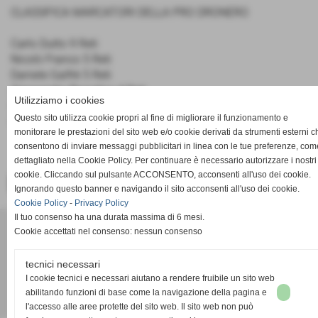
CLASSIFICA MARCATORI DELLA PRO DRONERO
Carlo Dutto 9 Reti
Nicolò Franco 5 Reti
Daniele Galfrè 5 Reti
Alessandro Brondino 4 Reti
Utilizziamo i cookies
Davide Isoardi 3 Reti
Questo sito utilizza cookie propri al fine di migliorare il funzionamento e
Luca Isoardi 1 Rete
monitorare le prestazioni del sito web e/o cookie derivati da strumenti esterni c
consentono di inviare messaggi pubblicitari in linea con le tue preferenze, com
dettagliato nella Cookie Policy. Per continuare è necessario autorizzare i nostri
cookie. Cliccando sul pulsante ACCONSENTO, acconsenti all'uso dei cookie.
<< PRECEDENTE
SUCCESSIVO >>
Ignorando questo banner e navigando il sito acconsenti all'uso dei cookie.
Cookie Policy
-
Privacy Policy
Il tuo consenso ha una durata massima di 6 mesi.
ACD PRO DRONERO
Cookie accettati nel consenso: nessun consenso
Via Pasubio 34 - Dronero (Cuneo)
P.I. 02011030042
tecnici necessari
acdprodronero@gmail.com
I cookie tecnici e necessari aiutano a rendere fruibile un sito web
abilitando funzioni di base come la navigazione della pagina e
Realizzazione siti web www.sitoper.it
l'accesso alle aree protette del sito web. Il sito web non può