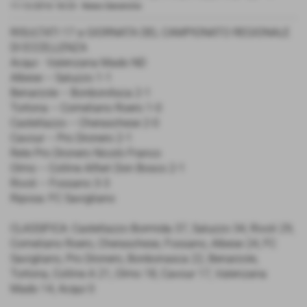
11-12-2016 18:33
-
News Generiche
RISULTATI 17 a GIORNATA DEL CAMPIONATO REGIONALE
DI ECCELLENZA
Acqui - Valenzana Mado ND
Albese – Saluzzo 1-1
Benarzole – BonbonAsca 2-1
Tortona – Corneliano Roero 1-0
Castellazzo – Cheraschese 2-0
Cavour – Pro Dronero 2-1
Rete Pro Dronero Nicolò Franco
Olmo – Colline Alfieri Don Bosco 2-1
Rivoli – Fossano 3-3
Riposa: FC Savigliano
CLASSIFICA: Castellazzo Bormida 37, Saluzzo 34, Rivoli 29,
Corneliano Roero, Cheraschese, Fossano, Albese 24, FC
Savigliano, Pro Dronero, Bonbonasca 22, Benarzole,
Tortona, Colline A 21, Olmo 18, Cavour 17, Valenzana
Mado 14, Acqui 0