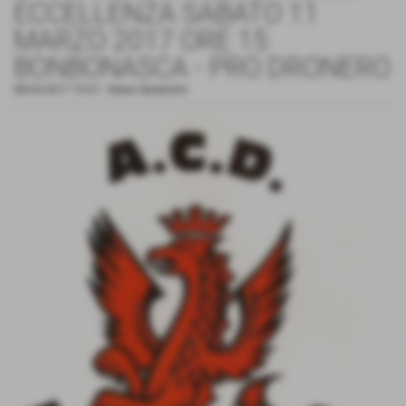
ECCELLENZA SABATO 11
MARZO 2017 ORE 15
BONBONASCA - PRO DRONERO
08-03-2017 19:21
-
News Generiche