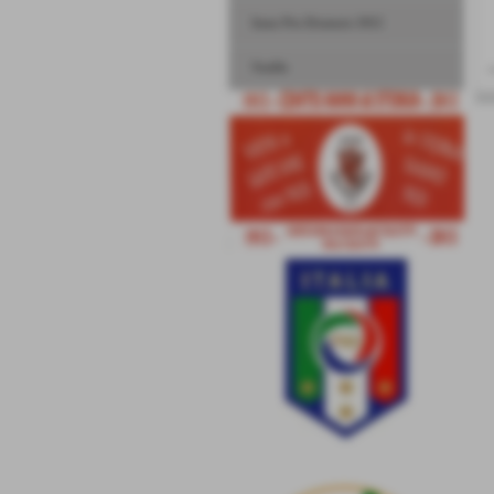
Inno Pro Dronero 1913
Stadio
<