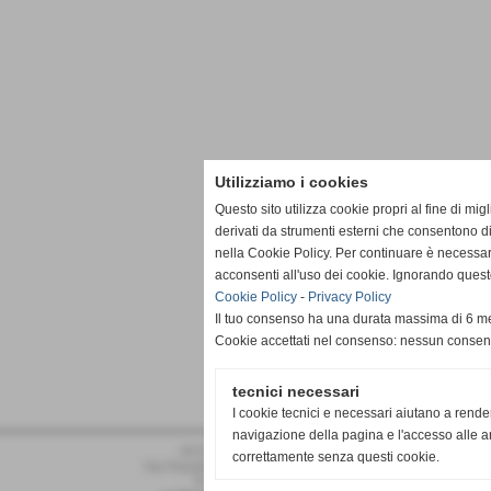
Utilizziamo i cookies
Questo sito utilizza cookie propri al fine di mi
derivati da strumenti esterni che consentono di
nella Cookie Policy. Per continuare è necessa
acconsenti all'uso dei cookie. Ignorando quest
Cookie Policy
-
Privacy Policy
Il tuo consenso ha una durata massima di 6 me
Cookie accettati nel consenso: nessun conse
tecnici necessari
I cookie tecnici e necessari aiutano a rende
navigazione della pagina e l'accesso alle ar
ACD PRO DRONERO
correttamente senza questi cookie.
Via Pasubio 34 - Dronero (Cuneo)
P.I. 02011030042