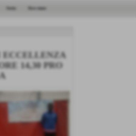
Storia
Dove siamo
I ECCELLENZA
RE 14,30 PRO
A