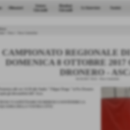
Settore
Risultati
a
Allenatori
Le Interviste
Società
Giovanile
Giovanili
ews
ome
>
News
>
News Generiche
CAMPIONATO REGIONALE D
DOMENICA 8 OTTOBRE 2017 O
DRONERO - ASC
04-10-2017 19:22
-
News Generiche
omenica alle ore 14,30 allo Stadio " Filippo Drago " la Pro Dronero
spita gli alessandrini dell´ Asca.
TIFOSI VI ASPETTIAMO NUMEROSI A SOSTENERE LA
SQUADRA DELLA VOSTRA CITTA´