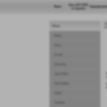
Rosa 2017/2018
Home
Organigramm
1a Squadra
N
Menu
H
Home
News
Eventi
Interviste
D
Area Video
o
Foto Gallery
Links
Gestione