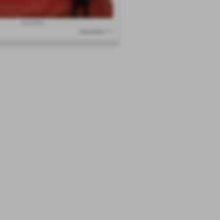
Atou Niang
successivo >>