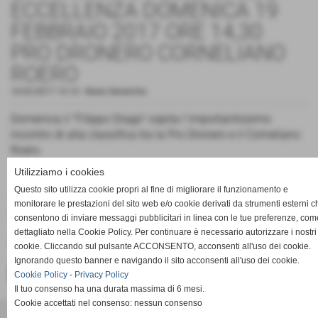
ECCELLENZA DOMENICA 19
FEBBRAIO 2017 ORE 14,30
PRO DRONERO CORNELIANO
ROERO
16-02-2017 13:14
-
News Generiche
Domenica il "Filippo Drago" ospita l´importantissimo
incontro di alta classifica tra la Pro Dronero e il Corneliano
Roero.
Utilizziamo i cookies
Questo sito utilizza cookie propri al fine di migliorare il funzionamento e
TIFOSI DATA L´IMPORTANZA DELLA PARTITA VI
monitorare le prestazioni del sito web e/o cookie derivati da strumenti esterni c
ASPETTIAMO NUMEROSI A SOSTENERE I RAGAZZI
consentono di inviare messaggi pubblicitari in linea con le tue preferenze, com
dettagliato nella Cookie Policy. Per continuare è necessario autorizzare i nostri
FORZA DRAGHI !!!!!!!!!!!!!!!!!!!!!!!
cookie. Cliccando sul pulsante ACCONSENTO, acconsenti all'uso dei cookie.
Ignorando questo banner e navigando il sito acconsenti all'uso dei cookie.
<< PRECEDENTE
SUCCESSIVO >>
Cookie Policy
-
Privacy Policy
Il tuo consenso ha una durata massima di 6 mesi.
Cookie accettati nel consenso: nessun consenso
ACD PRO DRONERO