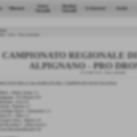
Settore
Risultati
a
Allenatori
Le Interviste
Società
Giovanile
Giovanili
ews
ome
>
News
>
News Generiche
CAMPIONATO REGIONALE D
ALPIGNANO - PRO DRO
17-12-2017 21:15
-
News Generiche
RISULTATI DELLA 16a GIORNATA DEL CAMPIONATO DI ECCELLENZA
lbese - Atletico Torino 1-1
lpignano - Pro Dronero 0-0
enarzole - Asca 2-0
hisola - Pinerolo 1-1
orneliano Roero - Cheraschese 1-1
enso Fc - Olmo 1-2
ossano Calcio - Saluzzo 1-0
ds Rocchetta T - Alfieri Asti 0-1
nion BussulenoBruzolo 4-0