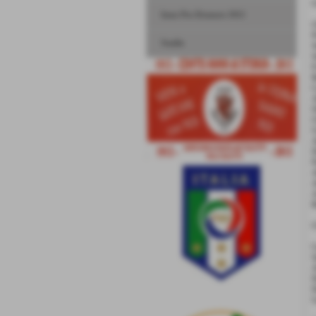
Inno Pro Dronero 1913
C
P
Stadio
S
S
F
B
C
A
O
C
U
A
D
P
A
A
A
R
C
S
A
D
D
L