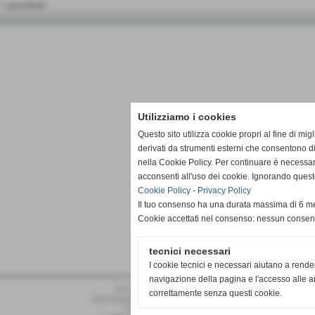
< precedente
Utilizziamo i cookies
Questo sito utilizza cookie propri al fine di mi
derivati da strumenti esterni che consentono di
nella Cookie Policy. Per continuare è necessa
acconsenti all'uso dei cookie. Ignorando quest
Cookie Policy
-
Privacy Policy
Il tuo consenso ha una durata massima di 6 me
Cookie accettati nel consenso: nessun conse
tecnici necessari
I cookie tecnici e necessari aiutano a rende
navigazione della pagina e l'accesso alle ar
ACD PRO DRONERO
correttamente senza questi cookie.
Via Pasubio 34 - Dronero (Cuneo)
P.I. 02011030042