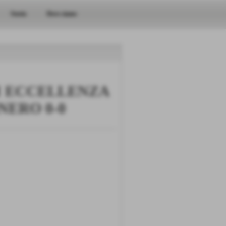
Storia
Dove siamo
I ECCELLENZA
NERO 0-0