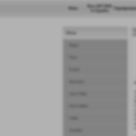
Rosa 2017/2018
Home
Organigramm
1a Squadra
N
Menu
H
Home
News
Eventi
Interviste
A
Area Video
A
B
C
Foto Gallery
C
D
Links
F
S
U
Gestione