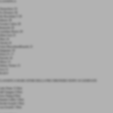
CLASSIFICA
heraschese 33
ro Dronero 30
ds Rocchetta T 29
aluzzo 28
ossano Calcio 28
enarzole 26
ornelano Roero 26
lfieri Asti 25
lmo 24
hisola 24
nion BussolenoBruzolo 21
lpignano 19
enso Fc 17
inerolo 16
lbese 15
tletico Torino 13
sca 11
ivoli 6
CLASSIFICA MARCATORI DELLA PRO DRONERO DOPO 16 GIORNATE
arlo Dutto 15 Reti
alif Sangare 9 Reti
tou Niang 8 Reti
aniele Galfrè 3 Reti
avide Isoardi 3 Reti
uca Isoardi 1 Rete