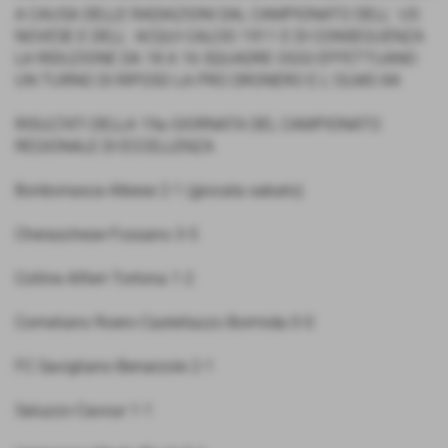
A CAUSA DELLE RADIAZIONI DAL CAMPIONATO DELL´ US
NOVESE E DELL´ ACQUI CALCIO 1911 E DI CONSEGUENZA
LA RIDUZIONE DA 18 A 16 SQUADRE OGGI EFFETTUANO
UN TURNO DI RIPOSO LA PRO DRONERO E L´OLMO 84
RISULTATI DELLA 19a GIORNATA DEL CAMPIONATO
REGIONALE DI ECCELLENZA
Bonbonasca-Albese 2-1 (giocata sabato)
Cheraschese-Fossano 3-5
Colline Alfieri-Tortona 1-2
Corneliano Roero-Castellazzo Bormida 0-0
FC Savigliano-Benarzole 2-1
Saluzzo-Cavour 1-1