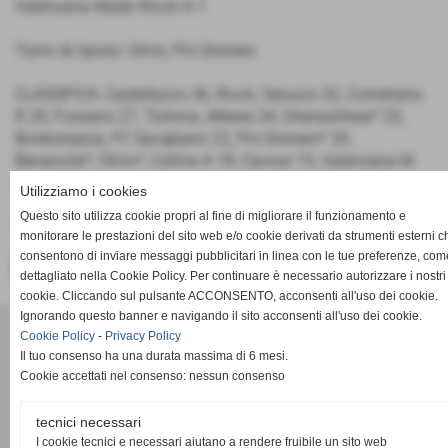
Valenzana Mado-Rivoli 0-1
Turno di riposo: Olmo, Pro Dronero
CLASSIFICA: Castellazzo 36, Rivoli, Saluzzo 32, Corneliano
R 29, Fossano 27, Tortona, Albese 24, Cheraschese* 23,
Bonbonasca, FC Savigliano 22, Pro Dronero* 20,
Benarzole*, Olmo*, Colline A 18, Cavour 15, Valenzana M
11
Utilizziamo i cookies
Questo sito utilizza cookie propri al fine di migliorare il funzionamento e
*una partita in meno
monitorare le prestazioni del sito web e/o cookie derivati da strumenti esterni c
consentono di inviare messaggi pubblicitari in linea con le tue preferenze, com
<< PRECEDENTE
SUCCESSIVO >>
dettagliato nella Cookie Policy. Per continuare è necessario autorizzare i nostri
cookie. Cliccando sul pulsante ACCONSENTO, acconsenti all'uso dei cookie.
Ignorando questo banner e navigando il sito acconsenti all'uso dei cookie.
ACD PRO DRONERO
Cookie Policy
-
Privacy Policy
Via Pasubio 34 - Dronero (Cuneo)
Il tuo consenso ha una durata massima di 6 mesi.
P.I. 02011030042
Cookie accettati nel consenso: nessun consenso
acdprodronero@gmail.com
tecnici necessari
Realizzazione siti web www.sitoper.it
I cookie tecnici e necessari aiutano a rendere fruibile un sito web