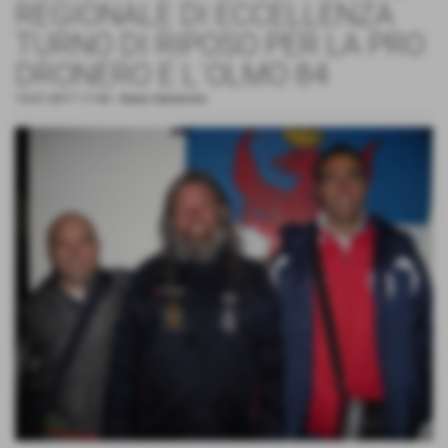
REGIONALE DI ECCELLENZA
TURNO DI RIPOSO PER LA PRO
DRONERO E L´OLMO 84
15-01-2017 17:45
-
News Generiche